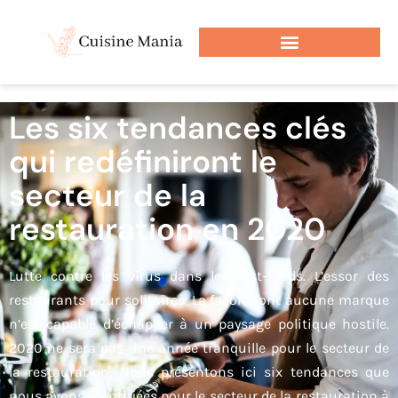
Les six tendances clés
qui redéfiniront le
secteur de la
restauration en 2020
Lutte contre les virus dans les fast-foods. L’essor des
restaurants pour solitaires. La façon dont aucune marque
n’est capable d’échapper à un paysage politique hostile.
2020 ne sera pas une année tranquille pour le secteur de
la restauration. Nous présentons ici six tendances que
nous avons identifiées pour le secteur de la restauration à