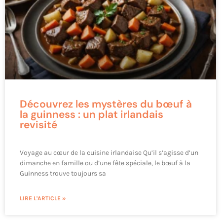
Découvrez les mystères du bœuf à
la guinness : un plat irlandais
revisité
Voyage au cœur de la cuisine irlandaise Qu’il s’agisse d’un
dimanche en famille ou d’une fête spéciale, le bœuf à la
Guinness trouve toujours sa
LIRE L'ARTICLE »