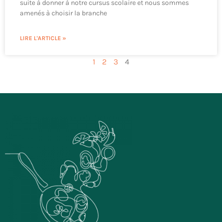
suite à donner à notre cursus scolaire et nous sommes
amenés à choisir la branche
LIRE L'ARTICLE »
1
2
3
4